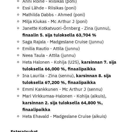
Anni Roine - Riisikas (poni)
Essi Lähde - Riisikas (poni)
Mathilda Dabbs - Ahmed (poni)
Milja Kiukas - Mc Arthur J (poni)
Janette Kotkatvuori-Örnberg - Zina (junnu),
finaalin 5. sija tuloksella 63,704 %
Saga Rajala - Madgeslane Cruise (junnu)
Emilia Rautio - Attila (junnu)
Neea Taula - Attila (junnu)
Heta Halonen - Kohija (U25),
karsinnan 7. sija
tuloksella 66,000 %, finaalipaikka
Ina Laurila - Zina (sennu),
karsinnan 8. sija
tuloksella 67,200 %, finaalipaikka
Emmi Kankkunen - Mc Arthur J (sennu)
Mari Virkkumaa-Halonen - Kohija (aikuis),
karsinnan 2. sija tuloksella 64,800 %,
finaalipaikka
Heta Ehavald - Madgeslane Cruise (aikuis)
Esteratsukot