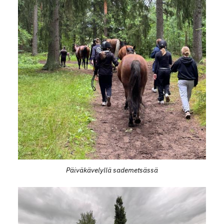
Päiväkävelyllä sademetsässä