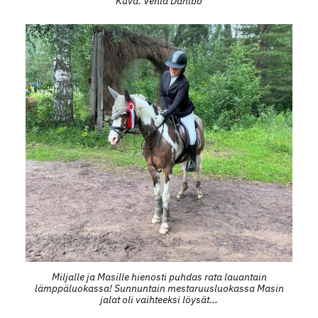
Kuva: Venla Dahlbo
Miljalle ja Masille hienosti puhdas rata lauantain
lämppäluokassa! Sunnuntain mestaruusluokassa Masin
jalat oli vaihteeksi löysät...