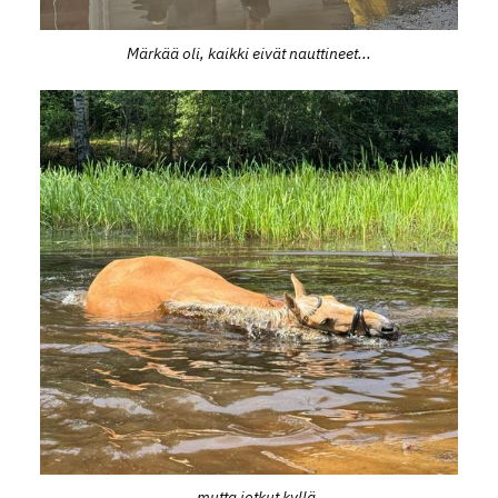
Märkää oli, kaikki eivät nauttineet...
...mutta jotkut kyllä