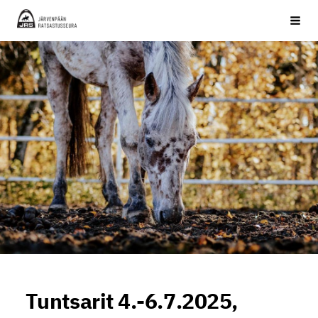
Siirry
JRS ry
Haku
sivun
sisältöön
Tuntsarit 4.-6.7.2025,