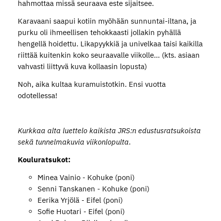
hahmottaa missä seuraava este sijaitsee.
Karavaani saapui kotiin myöhään sunnuntai-iltana, ja
purku oli ihmeellisen tehokkaasti jollakin pyhällä
hengellä hoidettu. Likapyykkiä ja univelkaa taisi kaikilla
riittää kuitenkin koko seuraavalle viikolle... (kts. asiaan
vahvasti liittyvä kuva kollaasin lopusta)
Noh, aika kultaa kuramuistotkin. Ensi vuotta
odotellessa!
Kurkkaa alta luettelo kaikista JRS:n edustusratsukoista
sekä tunnelmakuvia viikonlopulta
.
Kouluratsukot:
Minea Vainio - Kohuke (poni)
Senni Tanskanen - Kohuke (poni)
Eerika Yrjölä - Eifel (poni)
Sofie Huotari - Eifel (poni)