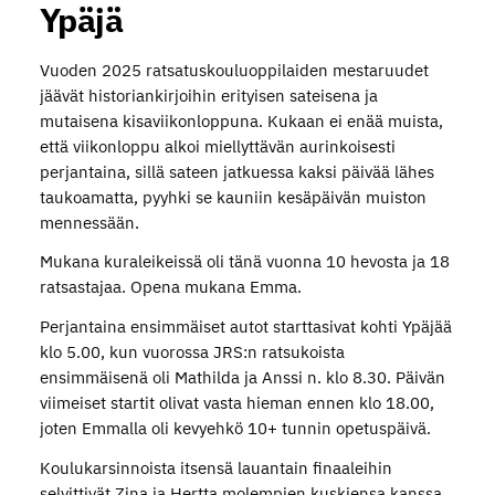
Ypäjä
Vuoden 2025 ratsatuskouluoppilaiden mestaruudet
jäävät historiankirjoihin erityisen sateisena ja
mutaisena kisaviikonloppuna. Kukaan ei enää muista,
että viikonloppu alkoi miellyttävän aurinkoisesti
perjantaina, sillä sateen jatkuessa kaksi päivää lähes
taukoamatta, pyyhki se kauniin kesäpäivän muiston
mennessään.
Mukana kuraleikeissä oli tänä vuonna 10 hevosta ja 18
ratsastajaa. Opena mukana Emma.
Perjantaina ensimmäiset autot starttasivat kohti Ypäjää
klo 5.00, kun vuorossa JRS:n ratsukoista
ensimmäisenä oli Mathilda ja Anssi n. klo 8.30. Päivän
viimeiset startit olivat vasta hieman ennen klo 18.00,
joten Emmalla oli kevyehkö 10+ tunnin opetuspäivä.
Koulukarsinnoista itsensä lauantain finaaleihin
selvittivät Zina ja Hertta molempien kuskiensa kanssa