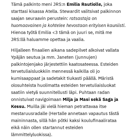
Tämä palkinto meni JRS:n
Emilia Rautiolle,
joka
starttasi kisassa Atella. Stewardit valitsivat palkinnon
saajan seuraavin perustein:
ratsastaja on
huomaavainen ja kohtelee hevostaan erityisen kauniisti
.
Hienoa työtä Emilia <3 tämä on juuri se, mitä me
JRS:llä haluamme opettaa ja vaalia.
Hiljalleen finaalien aikana sadepilvet alkoivat vallata
Ypäjän seutua ja mm. Janeten (junnujen)
palkintojenjako järjestettiin kaatosateessa. Esteiden
tervetuliaisluokkiin mennessä kaikilla oli jo
kumisaappaat ja sadetakit tiukasti päällä. Märistä
olosuhteista huolimatta esteiden tervetuliaisluokat
saatiin vietyä suunnitellusti läpi. Puhtaan radan
onnistuivat navigoimaan
Milja ja Masi sekä Saga ja
Kessu.
Muilla jäi vielä hieman petrattavaa itse
mestaruusradalle (Hertalle annetaan vapautus tästä
maininnasta, sillä hän pötki kaksi koulufinaalirataa
eikä näin ollen startannut esteiden
lämmittelyluokissa).