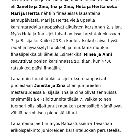
eli
Janette ja Zina
,
Ina ja Zina, Heta ja Hertta sekä
Mari ja Hertta
nähtiin finaaleissa lauantaina
aamupäivästä. Mari ja Hertta vielä upealla
karsintaradalla nappasivat aikuisten karsinnan 2. sijan.
Myös Heta ja Ina sijoittuivat omissa karsintaluokissaan
7. ja 8. sijalle. Kaikki JRS:n kouluratsukot saivat hyvät
radat ja hyväksytyt tulokset, ja muutama muukin
finaalipaikka oli lähellä! Esimerkiksi
Minea ja Anni
saavuttivat ponien karsinnassa 10. tilan, kun 9/30
ratsukkoa pääsi finaaliin.
Lauantain finaaliluokista sijoituksen nappasivat
puolestaan
Janette ja Zina
ollen junioreiden
mestaruudessa 5. sijalla. Ina ja Zina olivat sennuissa
ensimmäisiä ei-sijoittuneita tilalla 7, vaikka toinen
tuomari olisi sijoittanut ratsukon pronssille!! Nämä ovat
välillä harmillisen pienestä kiinni.
Lauantaina jaettiin myös Ratsastusseura Tavastian
erikoispalkinto junioreiden karsintaluokan perusteella.