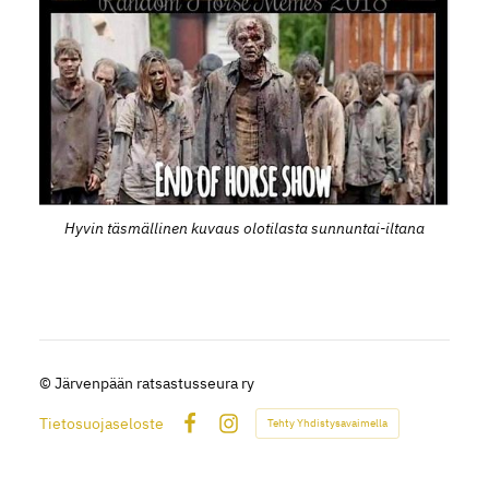
Hyvin täsmällinen kuvaus olotilasta sunnuntai-iltana
©
Järvenpään ratsastusseura ry
Tietosuojaseloste
Tehty Yhdistysavaimella
Facebook
Instagram