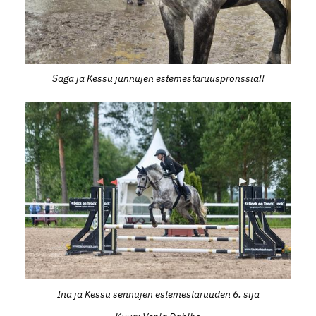
Saga ja Kessu junnujen estemestaruuspronssia!!
Ina ja Kessu sennujen estemestaruuden 6. sija