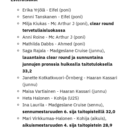
Erika Yrjölä - Eifel (poni)
Senni Tanskanen - Eifel (poni)
Milja Kiukas - Mc Arthur J (poni),
clear round
tervetuliaisluokassa
Anni Roine - Mc Arthur J (poni)
Mathilda Dabbs - Ahmed (poni)
Saga Rajala - Madgeslane Cruise (junnu),
lauantaina clear round ja sunnuntaina
junnujen pronssia huikealla taitotuloksella
33,2
Janette Kotkatkvuori-Örnberg - Haaran Kassari
(junnu)
Maisa Vartiainen - Haaran Kassari (junnu)
Heta Halonen - Kohija (U25)
Ina Laurila - Madgeslane Cruise (sennu),
sennumestaruuden 6. sija taitopisteillä 32,0
Mari Virkkumaa-Halonen - Kohija (aikuis),
aikuismestaruuden 4. sija taitopistein 28,9