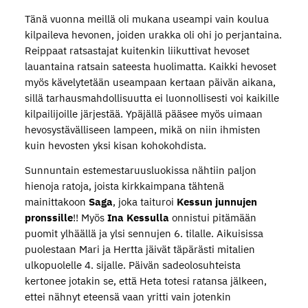
Tänä vuonna meillä oli mukana useampi vain koulua
kilpaileva hevonen, joiden urakka oli ohi jo perjantaina.
Reippaat ratsastajat kuitenkin liikuttivat hevoset
lauantaina ratsain sateesta huolimatta. Kaikki hevoset
myös kävelytetään useampaan kertaan päivän aikana,
sillä tarhausmahdollisuutta ei luonnollisesti voi kaikille
kilpailijoille järjestää. Ypäjällä pääsee myös uimaan
hevosystävälliseen lampeen, mikä on niin ihmisten
kuin hevosten yksi kisan kohokohdista.
Sunnuntain estemestaruusluokissa nähtiin paljon
hienoja ratoja, joista kirkkaimpana tähtenä
mainittakoon
Saga
, joka taituroi
Kessun junnujen
pronssille
!! Myös
Ina Kessulla
onnistui pitämään
puomit ylhäällä ja ylsi sennujen 6. tilalle. Aikuisissa
puolestaan Mari ja Hertta jäivät täpärästi mitalien
ulkopuolelle 4. sijalle. Päivän sadeolosuhteista
kertonee jotakin se, että Heta totesi ratansa jälkeen,
ettei nähnyt eteensä vaan yritti vain jotenkin