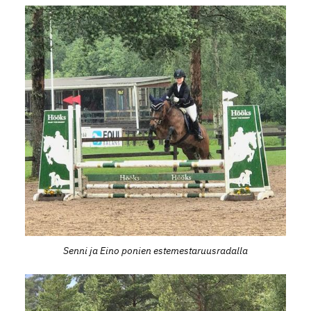
Senni ja Eino ponien estemestaruusradalla