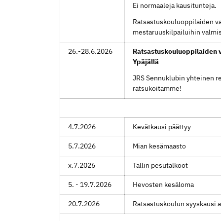
Ei normaaleja kausitunteja.
Ratsastuskouluoppilaiden va
mestaruuskilpailuihin valmi
26.-28.6.2026
Ratsastuskouluoppilaiden v
Ypäjällä
JRS Sennuklubin yhteinen r
ratsukoitamme!
4.7.2026
Kevätkausi päättyy
5.7.2026
Mian kesämaasto
x.7.2026
Tallin pesutalkoot
5. - 19.7.2026
Hevosten kesäloma
20.7.2026
Ratsastuskoulun syyskausi a