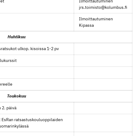
set
Ilmoittautuminen
jrs.toimisto@kolumbus.fi
Ilmoittautuminen
Kipassa
Huhtikuu
ratsukot ulkop. kisoissa 1-2 pv
lukurssit
reelle
Toukokuu
 2. päivä
: EsRan ratsastuskouluoppilaiden
uomarinkylässä