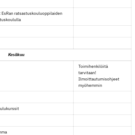
: EsRan ratsastuskouluoppilaiden
tuskoululla
Kesäkuu
Toimihenkilöitä
tarvitaan!
Ilmoittautumisohjeet
myöhemmin
oulukurssit
Emma