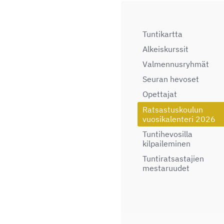
Tuntikartta
Alkeiskurssit
Valmennusryhmät
Seuran hevoset
Opettajat
Ratsastuskoulun
vuosikalenteri 2026
Tuntihevosilla
kilpaileminen
Tuntiratsastajien
mestaruudet