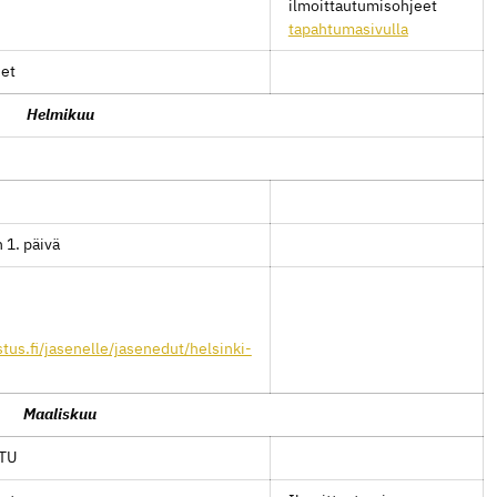
ilmoittautumisohjeet
tapahtumasivulla
set
Helmikuu
 1. päivä
tus.fi/jasenelle/jasenedut/helsinki-
Maaliskuu
TTU