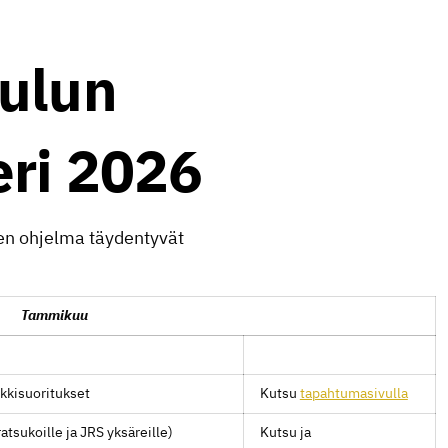
ulun
eri 2026
en ohjelma täydentyvät
Tammikuu
rkkisuoritukset
Kutsu
tapahtumasivulla
ratsukoille ja JRS yksäreille)
Kutsu ja