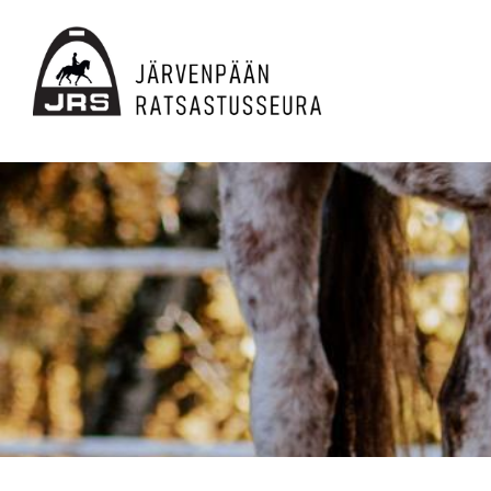
Siirry
sivun
sisältöön
JRS ry