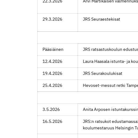
22.3.2026
Arvi Martikaisen valmennuk
29.3.2026
JRS Seuraestekisat
Pääsiäinen
JRS ratsastuskoulun edustus
12.4.2026
Laura Haasala istunta- ja kou
19.4.2026
JRS Seurakoulukisat
25.4.2026
Hevoset-messut retki Tampe
3.5.2026
Anita Arposen istuntakurssin
16.5.2026
JRS:n ratsukot edustamassa
koulumestaruus Helsingin T