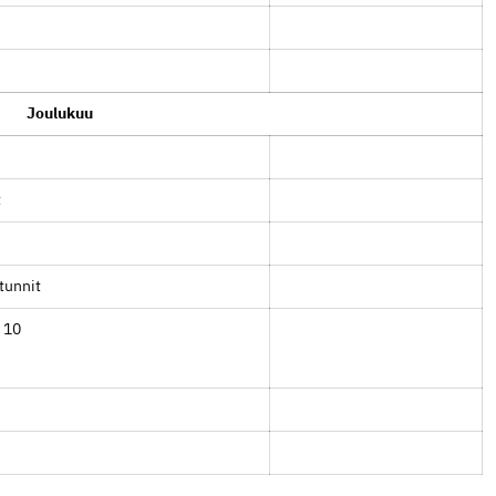
Joulukuu
t
tunnit
 10