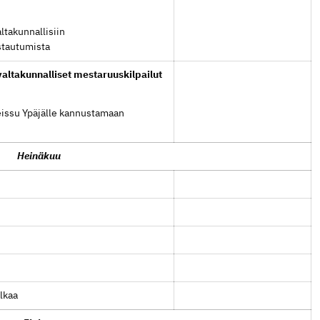
ltakunnallisiin
stautumista
altakunnalliset mestaruuskilpailut
eissu Ypäjälle kannustamaan
Heinäkuu
lkaa