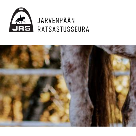
Siirry
sivun
sisältöön
JRS ry