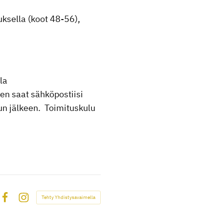
uksella (koot 48-56),
la
en saat sähköpostiisi
n jälkeen. Toimituskulu
Tehty Yhdistysavaimella
Facebook
Instagram