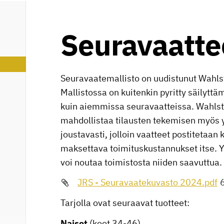
Seuravaatte
Seuravaatemallisto on uudistunut Wahls
Mallistossa on kuitenkin pyritty säilyt
kuin aiemmissa seuravaatteissa. Wahlst
mahdollistaa tilausten tekemisen myös y
joustavasti, jolloin vaatteet postitetaan k
maksettava toimituskustannukset itse. Y
voi noutaa toimistosta niiden saavuttua.
JRS - Seuravaatekuvasto 2024.pdf
Tarjolla ovat seuraavat tuotteet:
Naiset
(koot 34-46)