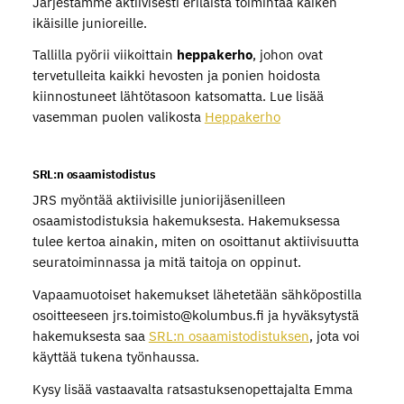
Järjestämme aktiivisesti erilaista toimintaa kaiken
ikäisille junioreille.
Tallilla pyörii viikoittain
heppakerho
, johon ovat
tervetulleita kaikki hevosten ja ponien hoidosta
kiinnostuneet lähtötasoon katsomatta. Lue lisää
vasemman puolen valikosta
Heppakerho
SRL:n osaamistodistus
JRS myöntää aktiivisille juniorijäsenilleen
osaamistodistuksia hakemuksesta. Hakemuksessa
tulee kertoa ainakin, miten on osoittanut aktiivisuutta
seuratoiminnassa ja mitä taitoja on oppinut.
Vapaamuotoiset hakemukset lähetetään sähköpostilla
osoitteeseen jrs.toimisto@kolumbus.fi ja hyväksytystä
hakemuksesta saa
SRL:n osaamistodistuksen
, jota voi
käyttää tukena työnhaussa.
Kysy lisää vastaavalta ratsastuksenopettajalta Emma