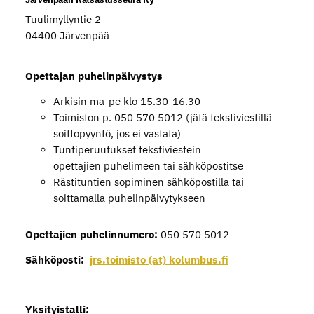
Tuulimyllyntie 2
04400 Järvenpää
Opettajan puhelinpäivystys
Arkisin ma-pe klo 15.30-16.30
Toimiston p. 050 570 5012 (jätä tekstiviestillä
soittopyyntö, jos ei vastata)
Tuntiperuutukset tekstiviestein
opettajien puhelimeen tai sähköpostitse
Rästituntien sopiminen sähköpostilla tai
soittamalla puhelinpäivytykseen
Opettajien puhelinnumero:
050 570 5012
Sähköposti:
jrs.toimisto (at) kolumbus.fi
Yksityistalli: