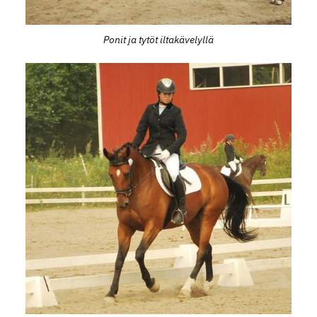
Ponit ja tytöt iltakävelyllä