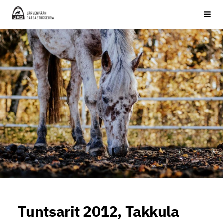
Siirry
JRS ry
Haku
sivun
sisältöön
Tuntsarit 2012, Takkula