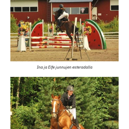
Ina ja Elfe junnujen esteradalla