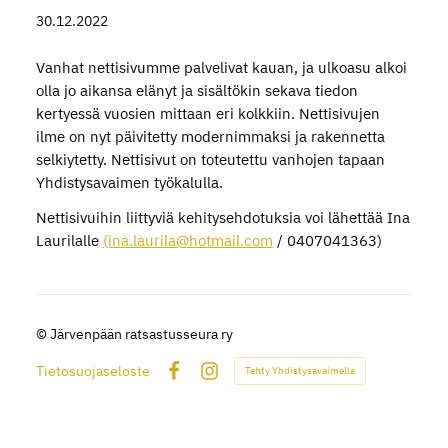
30.12.2022
Vanhat nettisivumme palvelivat kauan, ja ulkoasu alkoi
olla jo aikansa elänyt ja sisältökin sekava tiedon
kertyessä vuosien mittaan eri kolkkiin. Nettisivujen
ilme on nyt päivitetty modernimmaksi ja rakennetta
selkiytetty. Nettisivut on toteutettu vanhojen tapaan
Yhdistysavaimen työkalulla.
Nettisivuihin liittyviä kehitysehdotuksia voi lähettää Ina
Laurilalle
(ina.laurila@hotmail.com
/ 0407041363)
©
Järvenpään ratsastusseura ry
Tietosuojaseloste
Tehty Yhdistysavaimella
Facebook
Instagram