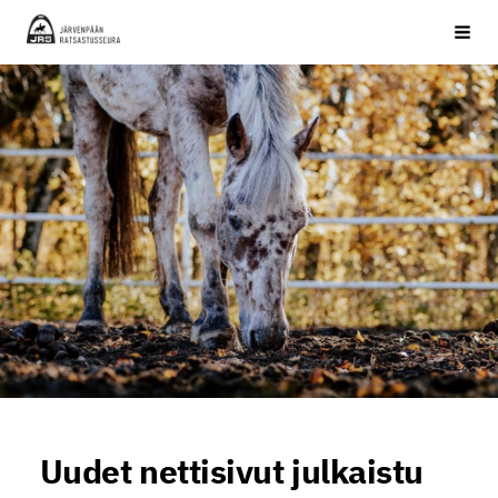
Siirry
JRS ry
Haku
sivun
sisältöön
Uudet nettisivut julkaistu