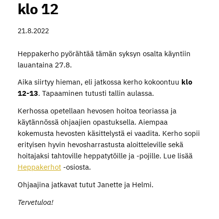
klo 12
21.8.2022
Heppakerho pyörähtää tämän syksyn osalta käyntiin
lauantaina 27.8.
Aika siirtyy hieman, eli jatkossa kerho kokoontuu
klo
12-13
. Tapaaminen tutusti tallin aulassa.
Kerhossa opetellaan hevosen hoitoa teoriassa ja
käytännössä ohjaajien opastuksella. Aiempaa
kokemusta hevosten käsittelystä ei vaadita. Kerho sopii
erityisen hyvin hevosharrastusta aloitteleville sekä
hoitajaksi tahtoville heppatytöille ja -pojille. Lue lisää
Heppakerhot
-osiosta.
Ohjaajina jatkavat tutut Janette ja Helmi.
Tervetuloa!