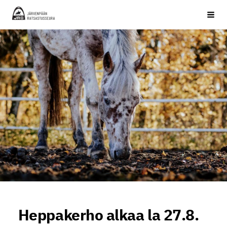
Siirry
JRS ry
Haku
sivun
sisältöön
Heppakerho alkaa la 27.8.