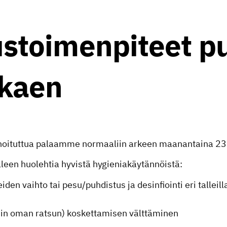
stoimenpiteet p
lkaen
uhoituttua palaamme normaaliin arkeen maanantaina 23
leen huolehtia hyvistä hygieniakäytännöistä:
iden vaihto tai pesu/puhdistus ja desinfiointi eri talleil
in oman ratsun) koskettamisen välttäminen