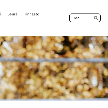
i
Seura
Hinnasto
Hak
Hae