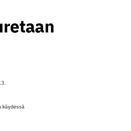
uretaan
.3.
la käydessä