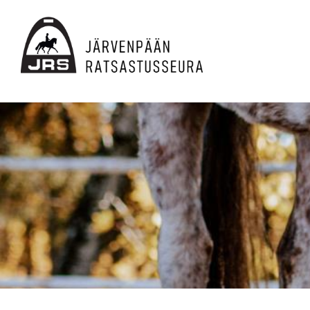
Siirry
sivun
sisältöön
JRS ry