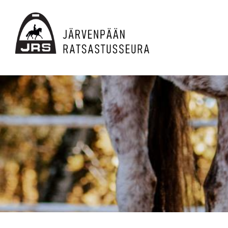
Siirry
sivun
sisältöön
JRS ry