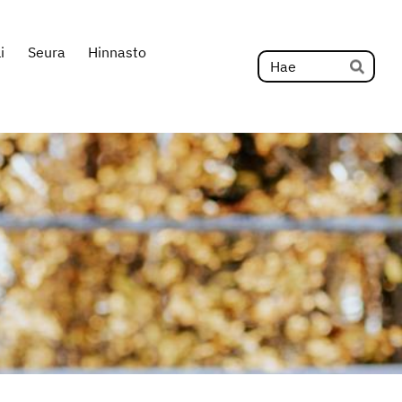
i
Seura
Hinnasto
Hak
Hae