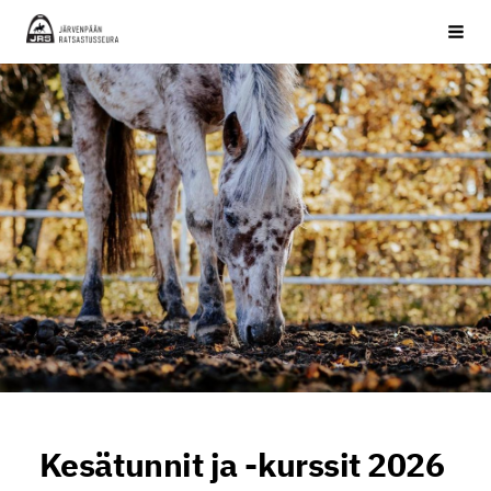
Siirry
JRS ry
Haku
sivun
sisältöön
Kesätunnit ja -kurssit 2026