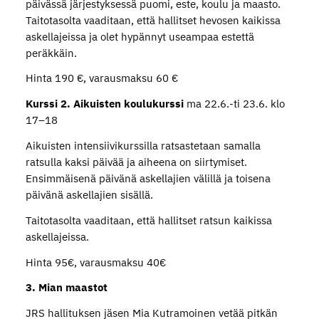
päivässä järjestyksessä puomi, este, koulu ja maasto.
Taitotasolta vaaditaan, että hallitset hevosen kaikissa
askellajeissa ja olet hypännyt useampaa estettä
peräkkäin.
Hinta 190 €, varausmaksu 60 €
Kurssi 2. Aikuisten koulukurssi
ma 22.6.-ti 23.6. klo
17–18
Aikuisten intensiivikurssilla ratsastetaan samalla
ratsulla kaksi päivää ja aiheena on siirtymiset.
Ensimmäisenä päivänä askellajien välillä ja toisena
päivänä askellajien sisällä.
Taitotasolta vaaditaan, että hallitset ratsun kaikissa
askellajeissa.
Hinta 95€, varausmaksu 40€
3. Mian maastot
JRS hallituksen jäsen Mia Kutramoinen vetää pitkän