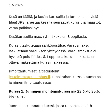
1.6.2026
Kesä on täällä, ja kesän kursseilla ja tunneilla on vielä
tilaa! JRS järjestää kesällä seuraavat kurssit ja maastot,
varaa paikkasi nyt.
Kesäkursseilla max. ryhmäkoko on 8 oppilasta.
Kurssit laskutetaan sähköpostitse. Varausmaksu
laskutetaan varauksen yhteydessä. Varausmaksua ei
hyvitetä pois jäädessä. Loppuosa kurssimaksusta on
oltava maksettuna kurssin alkaessa.
Ilmoittautumiset ja tiedustelut
jrs.toimisto@kolumbus.fi
. Ilmoitathan kurssin numeron
ja nimen ilmoittautuessasi.
Kurssi 1. Junnujen monitoimikurssi
ma 22.6.-to 25.6.
klo 16–17
Junnuille suunnattu kurssi, jossa ratsastetaan 1 h