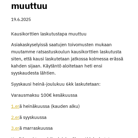
muuttuu
19.6.2025
Kausikorttien laskutustapa muuttuu
Asiakaskyselyissä saatujen toivomusten mukaan
muutamme ratsastuskoulun kausikorttien laskutusta
siten, että kausi laskutetaan jatkossa kolmessa erässä
kahden sijaan. Käytäntö aloitetaan heti ensi
syyskaudesta lähtien.
Syyskausi heinä-joulukuu 6kk laskutetaan:
Varausmaksu 100€ kesäkuussa
1.er
ä heinäkuussa (kauden alku)
2.er
ä syyskuussa
3.er
ä marraskuussa