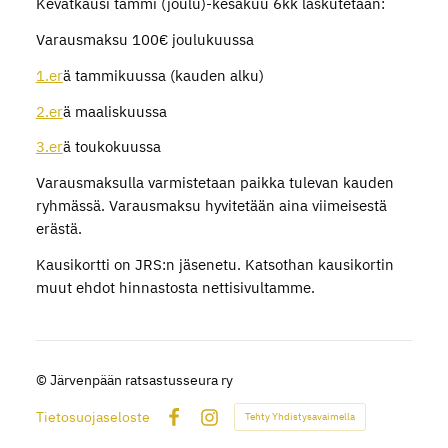
Kevätkausi tammi (joulu)-kesäkuu 6kk laskutetaan:
Varausmaksu 100€ joulukuussa
1.er
ä tammikuussa (kauden alku)
2.er
ä maaliskuussa
3.er
ä toukokuussa
Varausmaksulla varmistetaan paikka tulevan kauden
ryhmässä. Varausmaksu hyvitetään aina viimeisestä
erästä.
Kausikortti on JRS:n jäsenetu. Katsothan kausikortin
muut ehdot hinnastosta nettisivultamme.
©
Järvenpään ratsastusseura ry
Tietosuojaseloste
Tehty Yhdistysavaimella
Facebook
Instagram