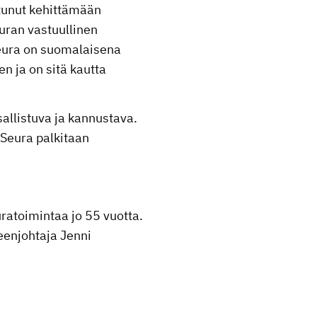
utunut kehittämään
uran vastuullinen
Seura on suomalaisena
n ja on sitä kautta
sallistuva ja kannustava.
 Seura palkitaan
uratoimintaa jo 55 vuotta.
eenjohtaja Jenni