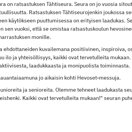
a on ratsastuksen Tähtiseura. Seura on jo vuosia sito
tuullisuutta. Ratsastuksen Tähtiseurojenkin joukossa se
seen käytökseen puuttumisessa on erityisen laadukas. 
n sen vuoksi, että se omistaa ratsastuskoulun hevosinee
harrastuksen monille.
a ehdottaneiden kuvailemana positiivinen, inspiroiva, o
 ilo ja yhteisöllisyys, kaikki ovat tervetulleita mukaan.
 aktiivisesta, laadukkaasta ja monipuolista toiminnasta.
t lauantaiaamuna jo aikaisin kohti Hevoset-messuja.
o junioreita ja senioreita. Olemme tehneet laadukasta se
teishenki. Kaikki ovat tervetulleita mukaan!" seuran puh