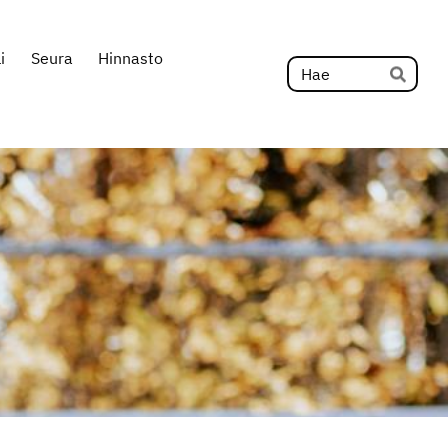
i
Seura
Hinnasto
Hak
Hae