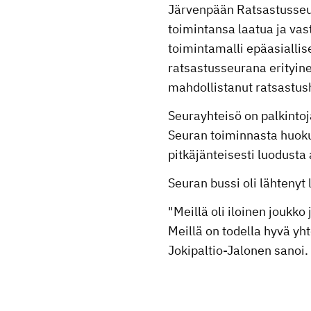
Järvenpään Ratsastusseur
toimintansa laatua ja vas
toimintamalli epäasialli
ratsastusseurana erityine
mahdollistanut ratsastus
Seurayhteisö on palkintoj
Seuran toiminnasta huokuu
pitkäjänteisesti luodusta
Seuran bussi oli lähteny
"Meillä oli iloinen joukk
Meillä on todella hyvä yh
Jokipaltio-Jalonen sanoi.