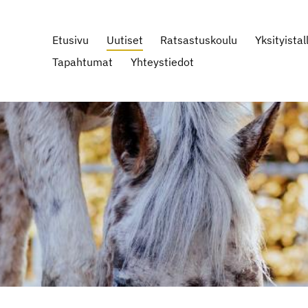
Etusivu
Uutiset
Ratsastuskoulu
Yksityistall
Tapahtumat
Yhteystiedot