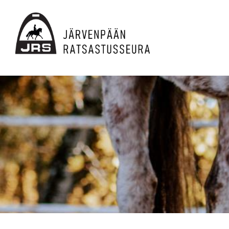
Siirry
sivun
sisältöön
JRS ry