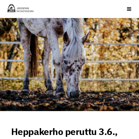
Siirry
JRS ry
Haku
sivun
sisältöön
Heppakerho peruttu 3.6.,