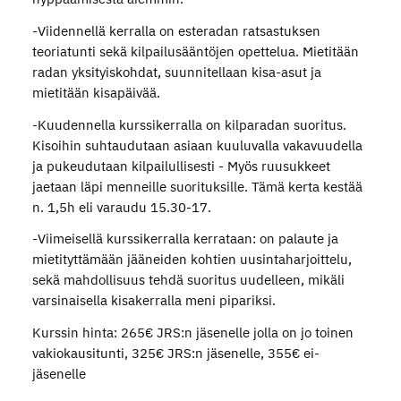
-Viidennellä kerralla on esteradan ratsastuksen
teoriatunti sekä kilpailusääntöjen opettelua. Mietitään
radan yksityiskohdat, suunnitellaan kisa-asut ja
mietitään kisapäivää.
-Kuudennella kurssikerralla on kilparadan suoritus.
Kisoihin suhtaudutaan asiaan kuuluvalla vakavuudella
ja pukeudutaan kilpailullisesti - Myös ruusukkeet
jaetaan läpi menneille suorituksille. Tämä kerta kestää
n. 1,5h eli varaudu 15.30-17.
-Viimeisellä kurssikerralla kerrataan: on palaute ja
mietityttämään jääneiden kohtien uusintaharjoittelu,
sekä mahdollisuus tehdä suoritus uudelleen, mikäli
varsinaisella kisakerralla meni pipariksi.
Kurssin hinta: 265€ JRS:n jäsenelle jolla on jo toinen
vakiokausitunti, 325€ JRS:n jäsenelle, 355€ ei-
jäsenelle