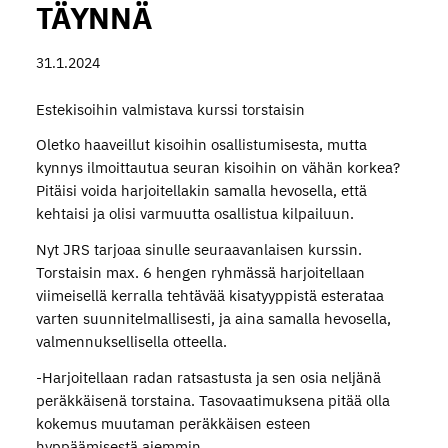
TÄYNNÄ
31.1.2024
Estekisoihin valmistava kurssi torstaisin
Oletko haaveillut kisoihin osallistumisesta, mutta
kynnys ilmoittautua seuran kisoihin on vähän korkea?
Pitäisi voida harjoitellakin samalla hevosella, että
kehtaisi ja olisi varmuutta osallistua kilpailuun.
Nyt JRS tarjoaa sinulle seuraavanlaisen kurssin.
Torstaisin max. 6 hengen ryhmässä harjoitellaan
viimeisellä kerralla tehtävää kisatyyppistä esterataa
varten suunnitelmallisesti, ja aina samalla hevosella,
valmennuksellisella otteella.
-Harjoitellaan radan ratsastusta ja sen osia neljänä
peräkkäisenä torstaina. Tasovaatimuksena pitää olla
kokemus muutaman peräkkäisen esteen
hyppäämisestä aiemmin.