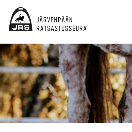
Siirry
sivun
sisältöön
JRS ry