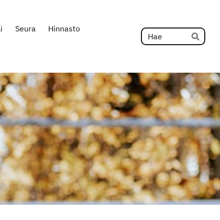
i
Seura
Hinnasto
Hak
Hae