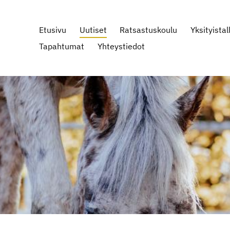
Etusivu
Uutiset
Ratsastuskoulu
Yksityistall
Tapahtumat
Yhteystiedot