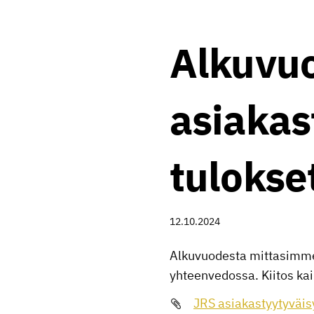
Alkuvu
asiakas
tulokse
12.10.2024
Alkuvuodesta mittasimme 
yhteenvedossa. Kiitos kaik
JRS asiakastyytyväis