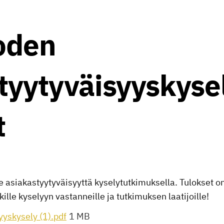
oden
tyytyväisyyskyse
t
asiakastyytyväisyyttä kyselytutkimuksella. Tulokset on
ille kyselyyn vastanneille ja tutkimuksen laatijoille!
yyskysely (1).pdf
1 MB