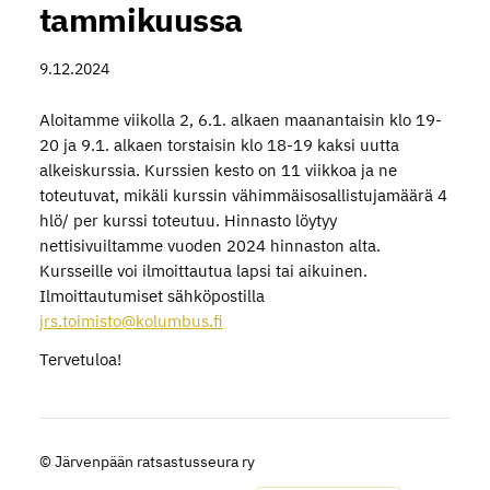
tammikuussa
9.12.2024
Aloitamme viikolla 2, 6.1. alkaen maanantaisin klo 19-
20 ja 9.1. alkaen torstaisin klo 18-19 kaksi uutta
alkeiskurssia. Kurssien kesto on 11 viikkoa ja ne
toteutuvat, mikäli kurssin vähimmäisosallistujamäärä 4
hlö/ per kurssi toteutuu. Hinnasto löytyy
nettisivuiltamme vuoden 2024 hinnaston alta.
Kursseille voi ilmoittautua lapsi tai aikuinen.
Ilmoittautumiset sähköpostilla
jrs.toimisto@kolumbus.fi
Tervetuloa!
©
Järvenpään ratsastusseura ry