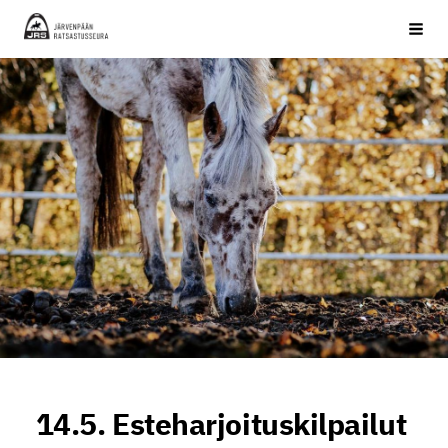
Siirry
JRS ry
Haku
sivun
sisältöön
14.5. Esteharjoituskilpailut