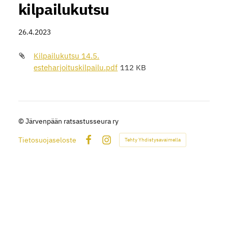
kilpailukutsu
26.4.2023
Kilpailukutsu 14.5.
esteharjoituskilpailu.pdf
112 KB
©
Järvenpään ratsastusseura ry
Tietosuojaseloste
Tehty Yhdistysavaimella
Facebook
Instagram