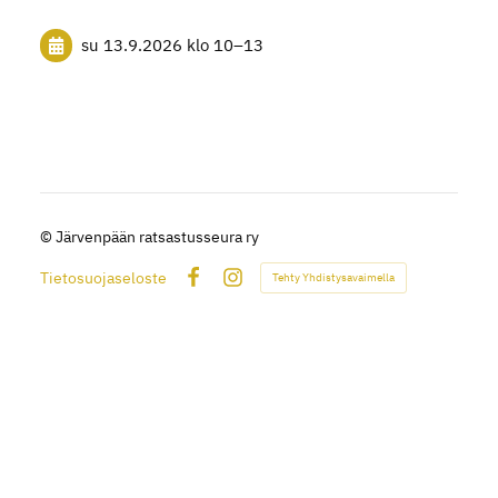
su 13.9.2026
klo 10
–
13
©
Järvenpään ratsastusseura ry
Tietosuojaseloste
Tehty Yhdistysavaimella
Facebook
Instagram