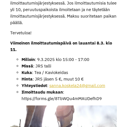
ilmoittautumisjärjestyksessä. Jos ilmoittautumisia tulee
yli 10, peruutuspaikoista ilmoitetaan ja ne täytetään
ilmoittautumisjärjestyksessä. Maksu suoritetaan paikan
päällä.
Tervetuloa!
Viimeinen ilmoittautumispäivä on lauantai 8.3. klo
11.
Milloin
: 9.3.2025 klo 15:00 - 17:00
Missä
: JRS talli
Kuka
: Tea / Kaviokeidas
Hinta
: JRS jäsen 5 €, muut 10 €
Yhteystiedot
:
sanna.koskela24@gmail.com
Ilmoittaudu mukaan
:
https://forms.gle/8TbWQu4mMAUDefhD9