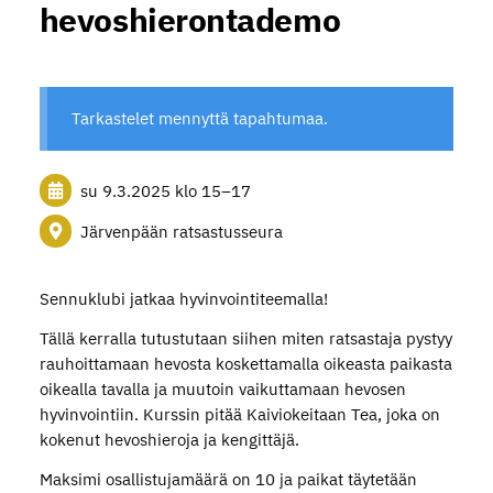
hevoshierontademo
Tarkastelet mennyttä tapahtumaa.
su 9.3.2025
klo 15
–
17
Järvenpään ratsastusseura
Sennuklubi jatkaa hyvinvointiteemalla!
Tällä kerralla tutustutaan siihen miten ratsastaja pystyy
rauhoittamaan hevosta koskettamalla oikeasta paikasta
oikealla tavalla ja muutoin vaikuttamaan hevosen
hyvinvointiin. Kurssin pitää Kaiviokeitaan Tea, joka on
kokenut hevoshieroja ja kengittäjä.
Maksimi osallistujamäärä on 10 ja paikat täytetään