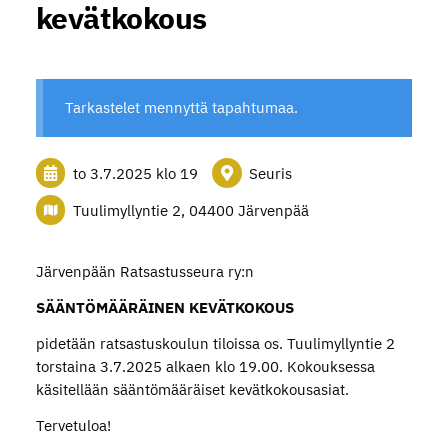
kevätkokous
Tarkastelet mennyttä tapahtumaa.
to 3.7.2025
klo 19
Seuris
Tuulimyllyntie 2, 04400 Järvenpää
Järvenpään Ratsastusseura ry:n
SÄÄNTÖMÄÄRÄINEN KEVÄTKOKOUS
pidetään ratsastuskoulun tiloissa os. Tuulimyllyntie 2
torstaina 3.7.2025 alkaen klo 19.00. Kokouksessa
käsitellään sääntömääräiset kevätkokousasiat.
Tervetuloa!