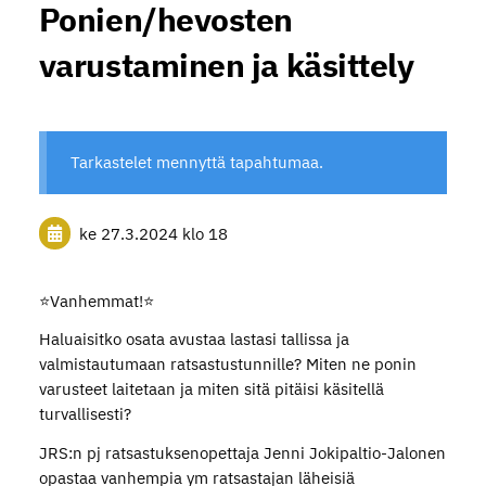
Ponien/hevosten
varustaminen ja käsittely
Tarkastelet mennyttä tapahtumaa.
ke 27.3.2024
klo 18
⭐️Vanhemmat!⭐️
Haluaisitko osata avustaa lastasi tallissa ja
valmistautumaan ratsastustunnille? Miten ne ponin
varusteet laitetaan ja miten sitä pitäisi käsitellä
turvallisesti?
JRS:n pj ratsastuksenopettaja Jenni Jokipaltio-Jalonen
opastaa vanhempia ym ratsastajan läheisiä