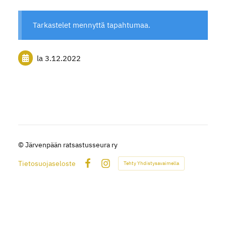
Tarkastelet mennyttä tapahtumaa.
la 3.12.2022
©
Järvenpään ratsastusseura ry
Tietosuojaseloste
Tehty Yhdistysavaimella
Facebook
Instagram