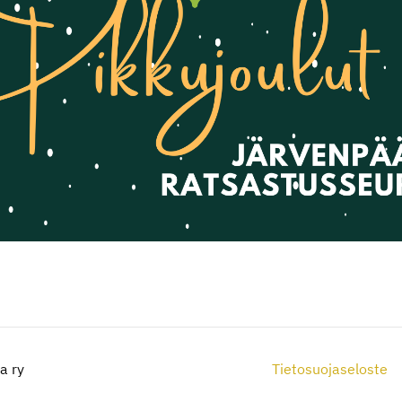
a ry
Tietosuojaseloste