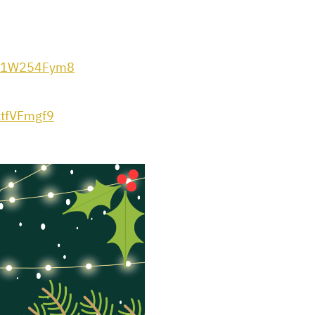
yJC1W254Fym8
ctfVFmgf9