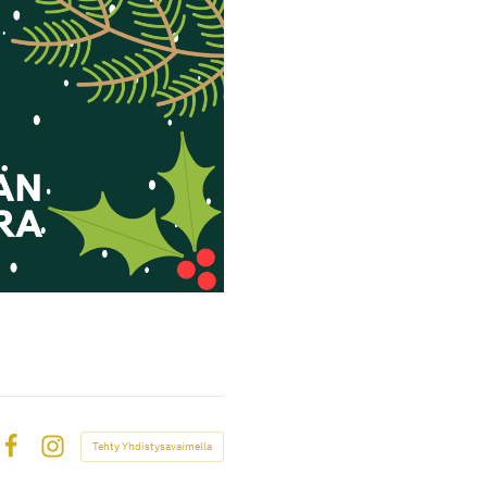
Tehty Yhdistysavaimella
Facebook
Instagram