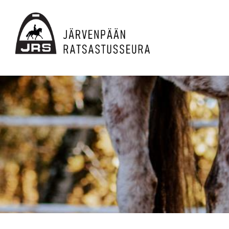
Siirry
sivun
sisältöön
JRS ry