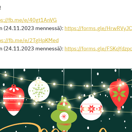
!
ps://fb.me/e/40gt1AnVG
nen (24.11.2023 mennessä):
https://forms.gle/HrwRV
ps://fb.me/e/2TgHpKMed
nen (24.11.2023 mennessä):
https://forms.gle/FSKqYdzp