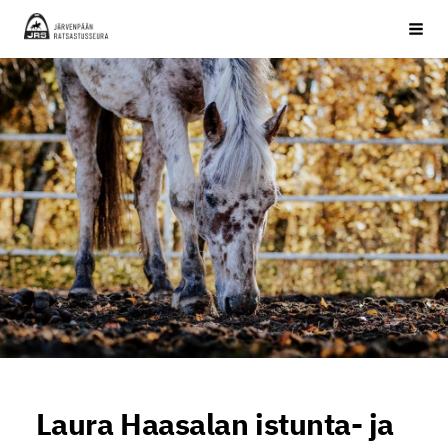
Siirry
JRS ry
Haku
sivun
sisältöön
Laura Haasalan istunta- ja