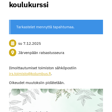
koulukurssi
Tarkastelet mennyttä tapahtumaa.
su 7.12.2025
Järvenpään ratsastusseura
Ilmoittautumiset toimiston sähköpostiin
jrs.toimisto@kolumbus.fi
.
Oikeudet muutoksiin pidätetään.