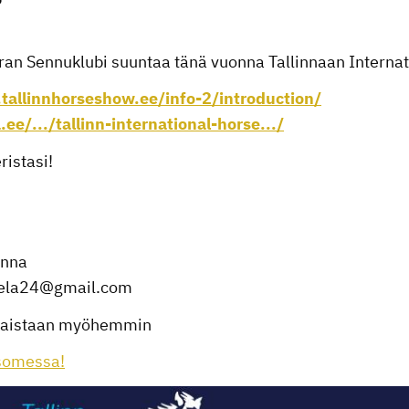
an Sennuklubi suuntaa tänä vuonna Tallinnaan Internat
tallinnhorseshow.ee/info-2/introduction/
ee/.../tallinn-international-horse.../
ristasi!
inna
skela24@gmail.com
lkaistaan myöhemmin
somessa!