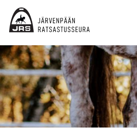
Siirry
sivun
sisältöön
JRS ry