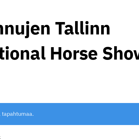
nujen Tallinn
tional Horse Sh
ä tapahtumaa.
5