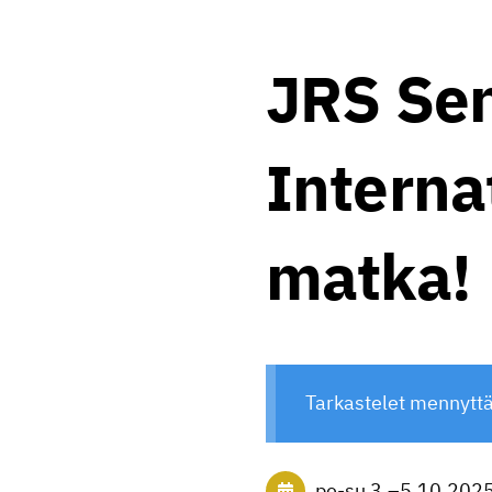
JRS Sen
Interna
matka!
Tarkastelet mennytt
pe-su
3.
–
5.10.202