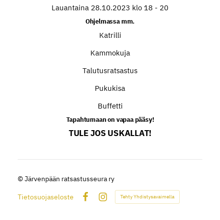
Lauantaina 28.10.2023 klo 18 - 20
Ohjelmassa mm.
Katrilli
Kammokuja
Talutusratsastus
Pukukisa
Buffetti
Tapahtumaan on vapaa pääsy!
TULE JOS USKALLAT!
©
Järvenpään ratsastusseura ry
Tietosuojaseloste
Tehty Yhdistysavaimella
Facebook
Instagram