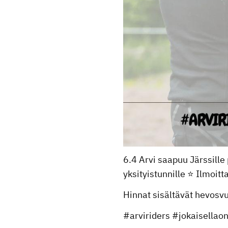
6.4 Arvi saapuu Järssille 
yksityistunnille ⭐️ Ilmoi
Hinnat sisältävät hevosvu
#arviriders #jokaisella