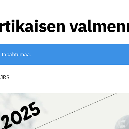
rtikaisen valmen
ä tapahtumaa.
JRS