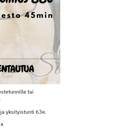
stetunnille tai
️
a yksityistunti 63e.
ra