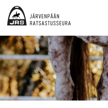
Siirry
sivun
sisältöön
JRS ry