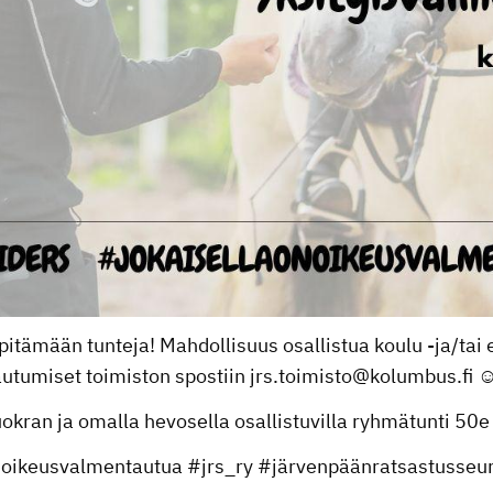
pitämään tunteja! Mahdollisuus osallistua koulu -ja/tai e
ttautumiset toimiston spostiin jrs.toimisto@kolumbus.fi ☺
okran ja omalla hevosella osallistuvilla ryhmätunti 50e j
onoikeusvalmentautua #jrs_ry #järvenpäänratsastusseu