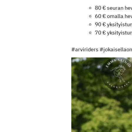
80 € seuran he
60 € omalla he
90 € yksityistu
70 € yksityist
#arviriders #jokaisella