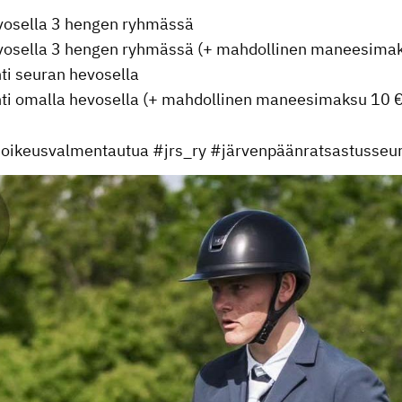
vosella 3 hengen ryhmässä
vosella 3 hengen ryhmässä (+ mahdollinen maneesimak
nti seuran hevosella
unti omalla hevosella (+ mahdollinen maneesimaksu 10 €
onoikeusvalmentautua #jrs_ry #järvenpäänratsastusseu