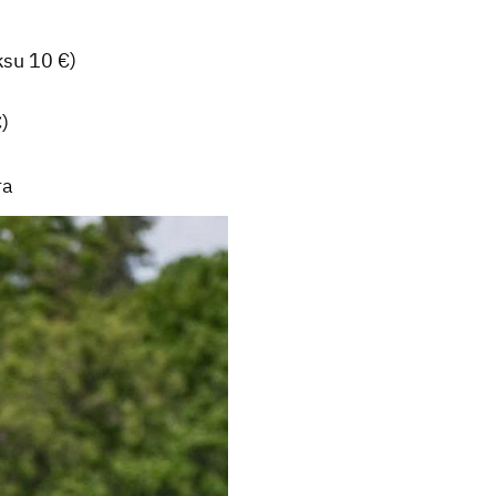
su 10 €)
)
ra