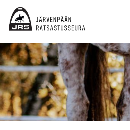
Siirry
sivun
sisältöön
JRS ry