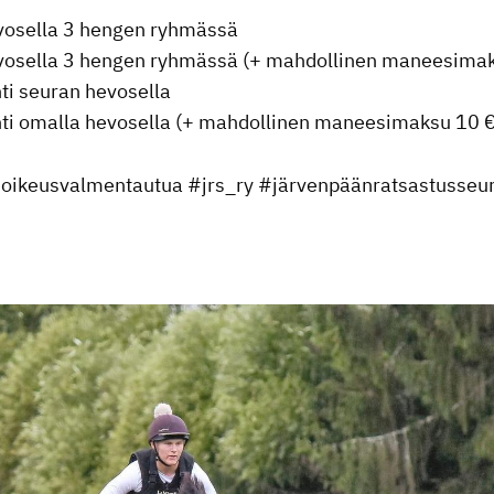
vosella 3 hengen ryhmässä
vosella 3 hengen ryhmässä (+ mahdollinen maneesimak
nti seuran hevosella
unti omalla hevosella (+ mahdollinen maneesimaksu 10 €
onoikeusvalmentautua #jrs_ry #järvenpäänratsastusseu