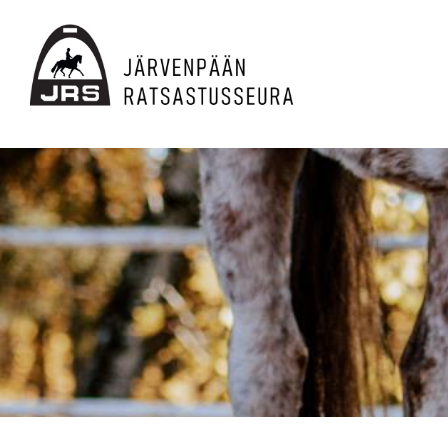
Siirry
sivun
sisältöön
JRS ry