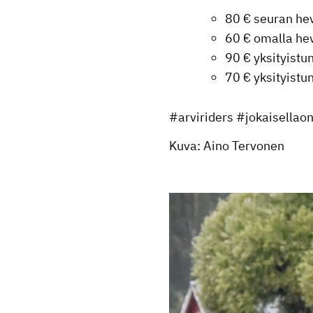
80 € seuran he
60 € omalla he
90 € yksityistu
70 € yksityist
#arviriders #jokaisella
Kuva: Aino Tervonen