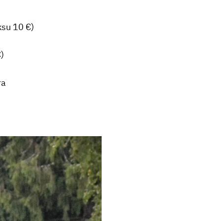
su 10 €)
)
ra