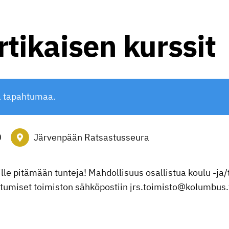
rtikaisen kurssit
ä tapahtumaa.
0
Järvenpään Ratsastusseura
lle pitämään tunteja! Mahdollisuus osallistua koulu -ja/t
autumiset toimiston sähköpostiin jrs.toimisto@kolumbus.