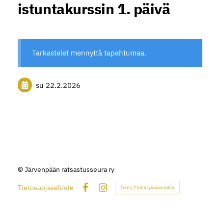
istuntakurssin 1. päivä
Tarkastelet mennyttä tapahtumaa.
su 22.2.2026
©
Järvenpään ratsastusseura ry
Tietosuojaseloste
Tehty Yhdistysavaimella
Facebook
Instagram