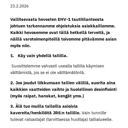
23.2.2026
Vallitsevasta hevosten EHV-1 tautitilanteesta
johtuen tarkennamme ohjeistuksia asiakkaillemme.
Kaikki hevosemme ovat tällä hetkellä terveitä, ja
näillä varotoimenpiteillä toivomme pitävämme asian
myös niin.
1. Käy vain yhdellä tallilla.
Suosittelemme vahvasti usealla tallilla käymisen
välttämistä, jos se ei ole välttämätöntä.
2. Jos joudut liikkumaan tallien välillä, suorita aina
kaikkien vaatteiden vaihto ja huolellinen desinfiointi
(myös raipat, hanskat, kengät yms.)
3. Älä tuo muilla talleilla asioivia
kavereita/henkilöitä JRS:n tallille.
Vain tunnille
tulevat ratsastajat (tarvittaessa huoltaja) tallialueelle.