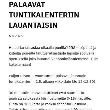
PALAAVAT
TUNTIKALENTERIIN
LAUANTAISIN
6.4.2026
Haluatko ratsastaa oikealla ponilla? JRS:n söpöillä ja
kilteillä poneilla talutusratsastusta lapsille sopivalla
opetuksella joka lauantai Vanhankylänniemessä! Tule
kokeilemaan!
Paljon toivotut tenavatunnit palaavat lauantain
tuntikalenteriin 2.5. alkaen viikoittain klo 12-12.30!
30 minuutin tenavatalutukset ovat suunnattu
poniratsastuksesta kiinnostuneille 3-15v. lapsille.
Hinta on 28€ kerta ja maksu tapahtuu laskulla.
Talutuksissa ei tarvitse olla omaa kypärää, sen saa