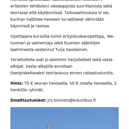
erilaisten tehtävien) oikeaoppista suorittamista sekä
teoriassa että käytännössä. Taitovaatimuksia ei ole,
kunhan hallitsee hevosen turvallisesti vähintään
käynnissä ja ravissa.
Opettajana kurssilla toimii erityisluokanopettaja, We-
tuomari ja valmentaja sekä Suomen sääntöjen
laatimisesta vastannut Tuija Savolainen.
Tervetulleita ovat jo aiemmin harjoitelleet sekä vasta-
alkajat. Vasta-alkajille annetaan
itseopiskeltavaksi teoriaosuus ennen ratsastustuntia.
Hinta:
70 € seuran hevosella, 50 € omalla hevosella, 3
henkilön ryhmät.
Ilmoittautumiset:
jrs.toimisto@kolumbus.fi