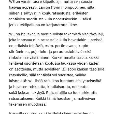
WE on varsin tuore kilpailulaji, mutta sen suosio
kasvaa nopeasti. Laji on hyvin monipuolinen, sillä
siihen sisältyy niin kouluratsastusta, erilaisten
tehtävien suoritusta kuin nopeuskoekin. Lisäksi
joukkuekilpailuna on karjanerottelukoe.
WE on hauskaa ja monipuolista tekemistä sisältävä laji,
joka innostaa niin ratsastajia kuin hevosiakin. Esteissä
on erilaisia tehtäviä, esim. portin avaus, kupin
siirtäminen, pujottelu- ja peruutustehtäviä sekä
rinkulan seivästäminen. Korkeimmalla tasolla kaikki
tehtävät suoritetaan kootussa laukassa yhden käden
ohjasotteella, mutta soveltaen laji sopii kaiken tasoisille
ratsukoille, sillä tehtävät voi suorittaa, vaikka
käynnissä! WE lisää ratsukon luottamusta, yhteistyötä
ja hevosen rohkeutta, kuuliaisuutta, notkeutta
sekä kokoamiskykyä. Ratsastajille se tuo tarkkuutta
ratsastukseen. Kaikki tämä hauskan ja motivoivan
tekemisen muodossa!
Kurssilla opiskellaan käsittelykokeen esteiden ( =