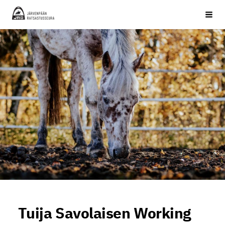
Siirry
JRS ry
Haku
sivun
sisältöön
Tuija Savolaisen Working