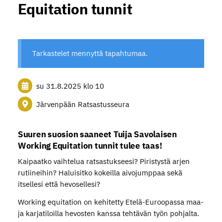
Equitation tunnit
Tarkastelet mennyttä tapahtumaa.
su 31.8.2025
klo 10
Järvenpään Ratsastusseura
Suuren suosion saaneet Tuija Savolaisen
Working Equitation tunnit tulee taas!
Kaipaatko vaihtelua ratsastukseesi? Piristystä arjen
rutiineihin? Haluisitko kokeilla aivojumppaa sekä
itsellesi että hevosellesi?
Working equitation on kehitetty Etelä-Euroopassa maa-
ja karjatiloilla hevosten kanssa tehtävän työn pohjalta.