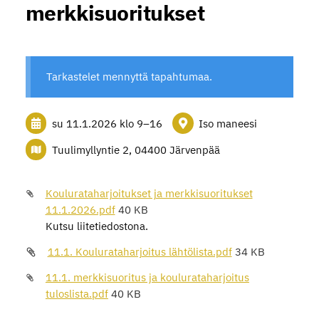
merkkisuoritukset
Tarkastelet mennyttä tapahtumaa.
su 11.1.2026
klo 9
–
16
Iso maneesi
Tuulimyllyntie 2, 04400 Järvenpää
Koulurataharjoitukset ja merkkisuoritukset
11.1.2026.pdf
40 KB
Kutsu liitetiedostona.
11.1. Koulurataharjoitus lähtölista.pdf
34 KB
11.1. merkkisuoritus ja koulurataharjoitus
tuloslista.pdf
40 KB