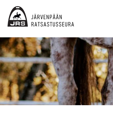
Siirry
sivun
sisältöön
JRS ry