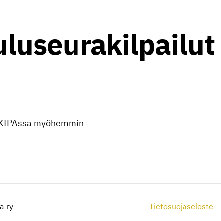
luseurakilpailut
an KIPAssa myöhemmin
a ry
Tietosuojaseloste