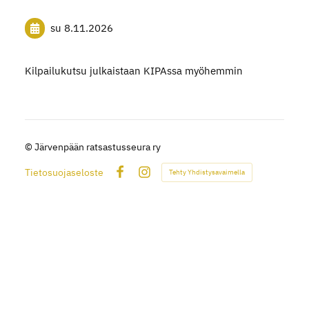
su 8.11.2026
Kilpailukutsu julkaistaan KIPAssa myöhemmin
©
Järvenpään ratsastusseura ry
Tietosuojaseloste
Tehty Yhdistysavaimella
Facebook
Instagram