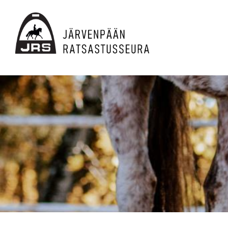
Siirry
sivun
sisältöön
JRS ry