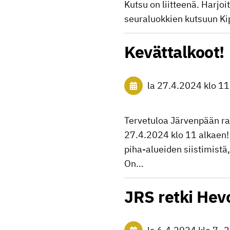
Kutsu on liitteenä. Harj
seuraluokkien kutsuun K
Kevättalkoot!
la 27.4.2024
klo 11
Tervetuloa Järvenpään ra
27.4.2024 klo 11 alkaen!
piha-alueiden siistimistä
On…
JRS retki Hev