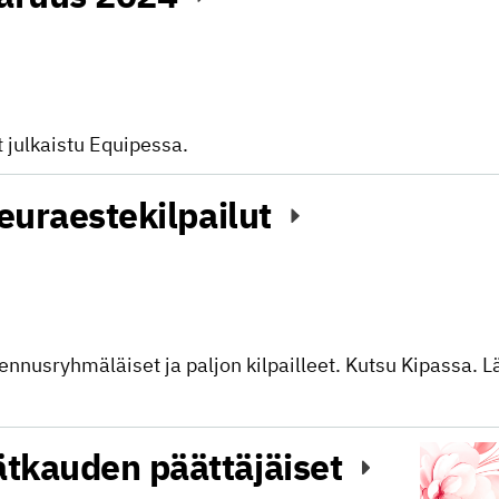
t julkaistu Equipessa.
seuraestekilpailut
nnusryhmäläiset ja paljon kilpailleet. Kutsu Kipassa. Lä
tkauden päättäjäiset