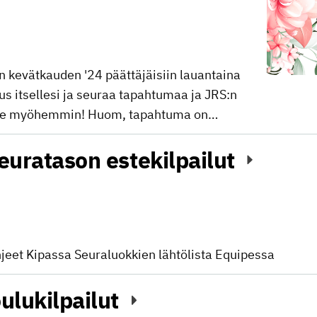
n kevätkauden '24 päättäjäisiin lauantaina
aus itsellesi ja seuraa tapahtumaa ja JRS:n
tulee myöhemmin! Huom, tapahtuma on…
seuratason estekilpailut
hjeet Kipassa Seuraluokkien lähtölista Equipessa
ulukilpailut