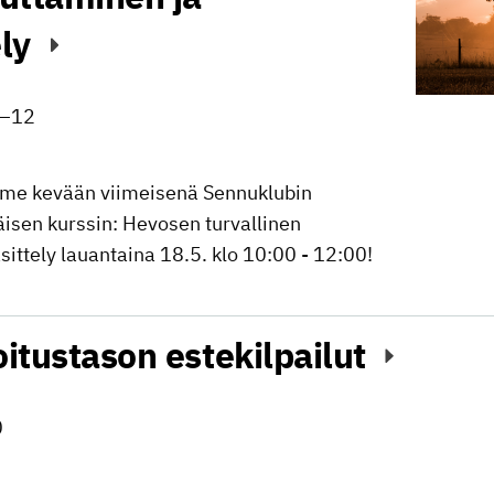
ely
–
12
mme kevään viimeisenä Sennuklubin
sen kurssin: Hevosen turvallinen
ittely lauantaina 18.5. klo 10:00 - 12:00!
oitustason estekilpailut
0