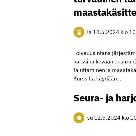
maastakäsitt
la 18.5.2024
klo 10
Toiveuusintana järjestä
kurssina kevään ensimmäi
taluttaminen ja maastakäs
Kurssilla käydään…
Seura- ja harj
su 12.5.2024
klo 1