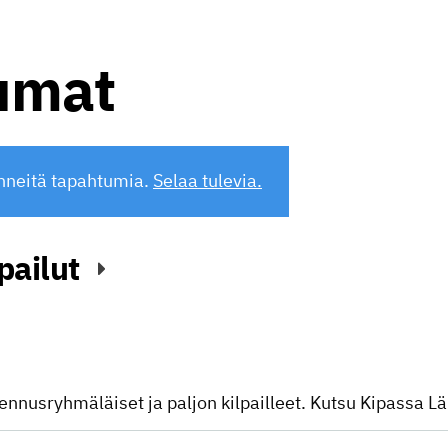
umat
nneitä tapahtumia.
Selaa tulevia.
pailut
ennusryhmäläiset ja paljon kilpailleet. Kutsu Kipassa L