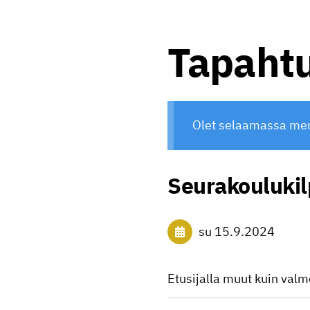
Tapaht
Olet selaamassa me
Seurakoulukil
su 15.9.2024
Etusijalla muut kuin valm