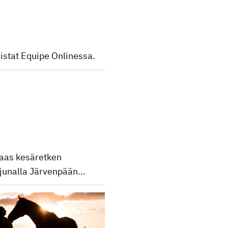
istat Equipe Onlinessa.
taas kesäretken
0 junalla Järvenpään…