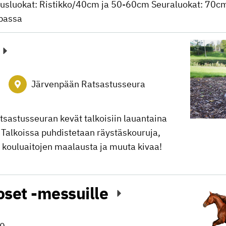
oitusluokat: Ristikko/40cm ja 50-60cm Seuraluokat: 70c
ipassa
Järvenpään Ratsastusseura
tsastusseuran kevät talkoisiin lauantaina
 Talkoissa puhdistetaan räystäskouruja,
, kouluaitojen maalausta ja muuta kivaa!
oset -messuille